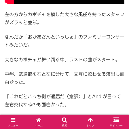
左の方からカボチャを模した大きな風船を持ったスタッフ
がズラッと並ぶ。
なんだか「おかあさんといっしょ」のファミリーコンサー
トみたいだ。
大きなカボチャが舞い踊る中、ラストの曲がスタート。
中盤、武道館を右と左に分けて、交互に歌わせる演出も面
白かった。
「これだとこっち側が退屈だ（意訳）」とAndiが言って
左右交代するのも面白かった。
笑い飯の漫才みたい。
メニュー
ホーム
検索
トップ
サイドバー