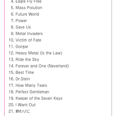
Eagle Fly Free
Mass Polution
Future World
Power
Save Us
Metal Invaders
Victim of Fate
Gorgar
Heavy Metal (Is the Law)
Ride the Sky
Forever and One (Neverland)
Best Time
Dr.Stein
How Many Tears
Perfect Gentleman
Keeper of the Seven Keys
I Want Out
終わりに