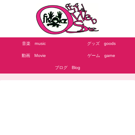
音楽 music
グッズ goods
動画 Movie
ゲーム game
ブログ Blog