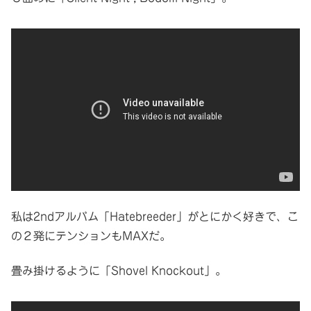
私は2ndアルバム「Hatebreeder」がとにかく好きで、こ
の２発にテンションもMAXだ。
畳み掛けるように「Shovel Knockout」。