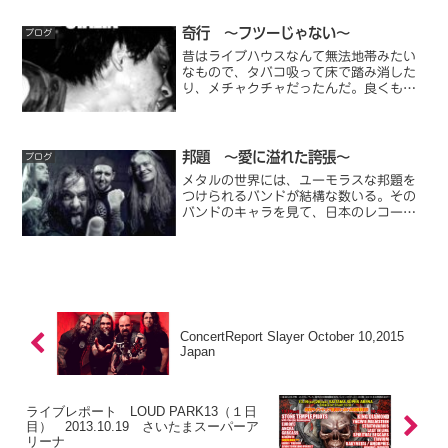
ているのかと思ったほどだ。ガラガラ声
とも...
奇行 ～フツーじゃない～
ブログ
昔はライブハウスなんて無法地帯みたい
なもので、タバコ吸って床で踏み消した
り、メチャクチャだったんだ。良くも悪
くも、今は皆さんお行儀がよろしい。い
や、悪くはなくて良いのか。きっとそう
なんだろう。
邦題 ～愛に溢れた誇張～
ブログ
メタルの世界には、ユーモラスな邦題を
つけられるバンドが結構な数いる。その
バンドのキャラを見て、日本のレコード
会社が決めるのだろう。そもそも80年代
以前は何でも邦題がついていたように感
じる。そこに愛があるから、私は邦題が
好きなのだ。
ConcertReport Slayer October 10,2015
Japan
ライブレポート LOUD PARK13（１日
目） 2013.10.19 さいたまスーパーア
リーナ