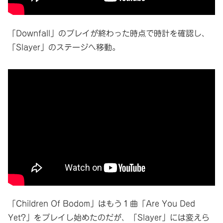
「Downfall」のプレイが終わった時点で時計を確認し、
「Slayer」のステージへ移動。
「Children Of Bodom」はもう１曲「Are You Ded
Yet?」をプレイし始めたのだが、「Slayer」には変えら