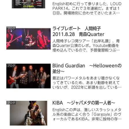
ーナ
English初めに行って参りました、LOUD
PARK14。これで３年連続だ。まずは１
日目。開場時刻に合わせてさいたまスー
パーアリーナに着いたが、すんごい行列
だ。長―い行列に従って入場。二日間通
し券のリストバンドを受け取り、日程表
ライブレポート 人間椅子
ブログ
を受け取...
2011.8.28 青森Quarter
人間椅子レコ発ツアー「此岸礼讃」、青
森Quarter公演のレポ。Youtube動画を
埋め込んでいるので、予習復習暇つぶ
し、懐古趣味に最適です。
Blind Guardian ～Helloweenの
ブログ
弟分～
最近はパワーメタルをあまり聴かなくな
ってきているため、あまり動静を終えて
いないが、2022年に新譜を出しているよ
うだ。彼らはアルバム作成にとんでもな
く時間をかけるから...。最後の来日は
2016年のLOUD PARK 16みたいだから
KIBA ～ジャパメタの第一人者～
ブログ
もう10年か。早いな。
Englishこの声は、激しいスラッシュメタ
ル系の楽曲によく合う「Gargoyle」のヴ
ォーカルであるKIBA。非常に独特の存在
感を持つ人物だ。彼の声質は強烈だ。初
めて聴いたとき、ワザと痰を絡めて歌っ