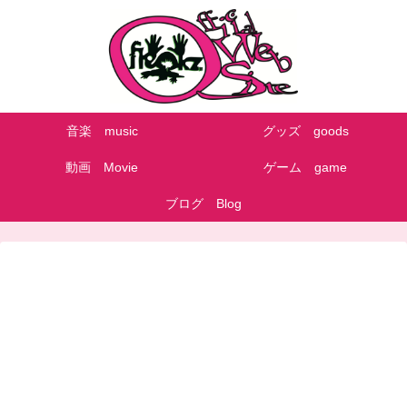
音楽 music
グッズ goods
動画 Movie
ゲーム game
ブログ Blog