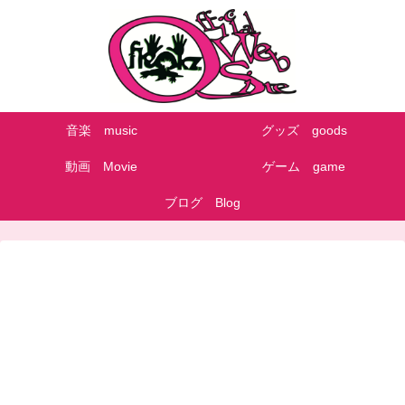
音楽 music
グッズ goods
動画 Movie
ゲーム game
ブログ Blog