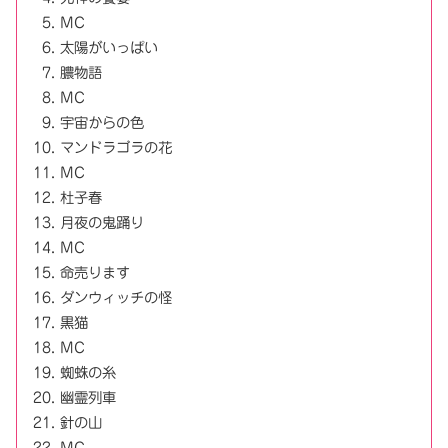
MC
太陽がいっぱい
膿物語
MC
宇宙からの色
マンドラゴラの花
MC
杜子春
月夜の鬼踊り
MC
命売ります
ダンウィッチの怪
黒猫
MC
蜘蛛の糸
幽霊列車
針の山
MC