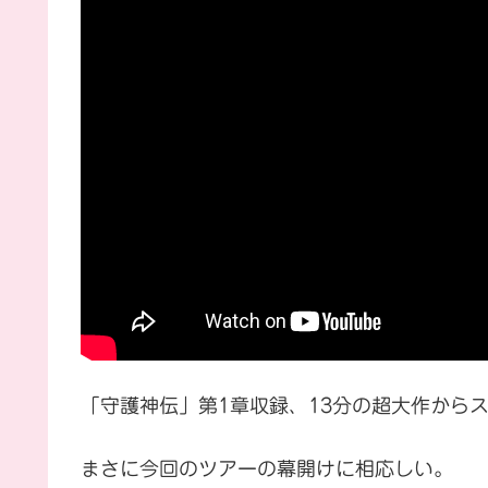
「守護神伝」第1章収録、13分の超大作から
まさに今回のツアーの幕開けに相応しい。