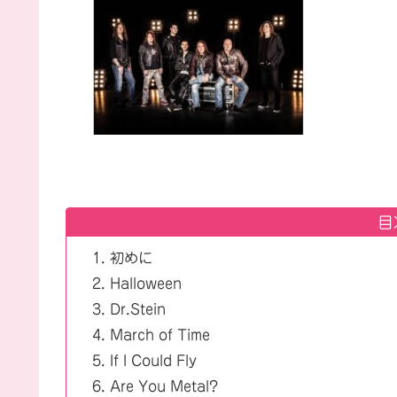
目
初めに
Halloween
Dr.Stein
March of Time
If I Could Fly
Are You Metal?