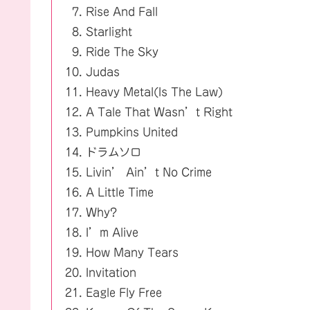
Rise And Fall
Starlight
Ride The Sky
Judas
Heavy Metal(Is The Law)
A Tale That Wasn’t Right
Pumpkins United
ドラムソロ
Livin’ Ain’t No Crime
A Little Time
Why?
I’m Alive
How Many Tears
Invitation
Eagle Fly Free