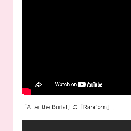
「After the Burial」の「Rareform」。