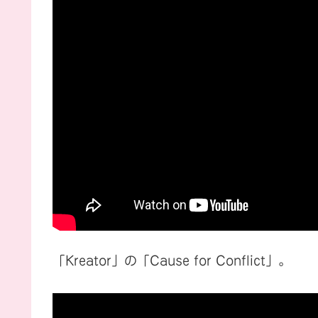
「Kreator」の「Cause for Conflict」。