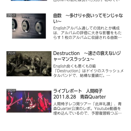
ライブハウスだったので、もう少し小さ
い規模を予想していたのだけれど、300
人位いるのではないかな？なかなかの人
曲数 ～多けりゃ良いってモンじゃな
ブログ
気だ。9...
い～
Englishアルバム通しての流れとか構成
は、アルバムの評価に大きな影響をもた
らす１枚のアルバムに収録される曲数
は、多すぎるとあまり良くない。モチロ
ン、グラインドコアなんかはたくさん収
録してナンボなので、一概には言えない
Destruction ～速さの衰えないジ
ブログ
のだけれど。１枚のア...
ャーマンスラッシュ～
English良くも悪くもB級
「Destruction」はドイツのスラッシュメ
タルバンドで、結構な重鎮だ。
「Kreator」、「Sodom」とともに「ジ
ャーマンスラッシュ三羽ガラス」とか言
われたりする。私もスラッシュメタルに
ライブレポート 人間椅子
ブログ
は目がないので、...
2011.8.28 青森Quarter
人間椅子レコ発ツアー「此岸礼讃」、青
森Quarter公演のレポ。Youtube動画を
埋め込んでいるので、予習復習暇つぶ
し、懐古趣味に最適です。