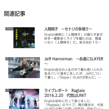
関連記事
人間椅子 ～セトリの多様さ～
ブログ
English純粋に「人間椅子」の鳴らす音が
好き一番数多くライブを観たのは、間違
いなく「人間椅子」だ。多分合計１０回
くらい観てるんではないだろうか？私は
青森県出身であり、同郷だからひいきし
てるのではとよく言われる。確かに「人
間椅子」を知るき...
Jeff Hanneman ～永遠にSLAYER
ブログ
～
English自分の人生の中で最も思い入れの
あるバンド遅きに失したが、Jeffについ
て書く。「Slayer」のJeffが死んだ。肝
不全らしいが、まだ若いのにな。まぁ、
人間、いつ死ぬかわからん。たしかに最
近すげぇ太ってるなとは思ったけど、お
ライブレポート Raglaia
ブログ
酒...
2016.2.20 代官山UNIT
English初めに行って参りました、
「Raglaia」のライブ。雨の降る中、代官
山UNITの前には長い行列が。初めていく