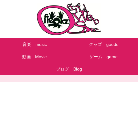
音楽 music
グッズ goods
動画 Movie
ゲーム game
ブログ Blog