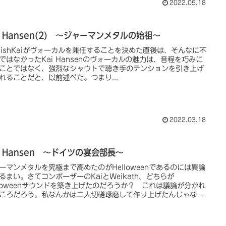
2022.05.18
i Hansen(2) ～ジャーマンメタルの始祖～
glishKaiがヴォーカルを兼任することを決めた直後は、そんなに不
ではなかったKai Hansenのヴォーカルの魅力は、音程を巧みに
ことではなく、強烈なシャウトで聴き手のテンションを引き上げ
れることだと、以前述べた。つまり...
2022.03.18
i Hansen ～ドイツの宴会部長～
ーマンメタルを究極まで高めたのがHelloweenであるのには異論
るまい。さてコンポーザーのKaiとWeikath、どちらが
lloweenサウンドを築き上げたのだろうか？ これは議論が分かれ
ころだろう。私なんかは二人切磋琢磨して作り上げたんじゃない
思うけどね。