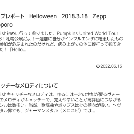
ブレポート Helloween 2018.3.18 Zepp
pporo
lish初めに行って参りました、Pumpkins United World Tour
18！札幌公演だよ！一週前に自分がインフルエンザに罹患したもの
参加が危ぶまれたのだけれど、病み上がりの体に鞭打って観てき
！「Hello...
2022.06.15
ャッチーなメロディについて
glishキャッチーなメロディは、作るには一定の才能が要るヴォー
のメロディがキャッチーで、覚えやすいことが高評価につながる
ンルは数多い。当然、歌謡曲やポップスはその傾向が強い。ヘヴ
タル界でも、ジャーマンメタル（メロスピ）では...