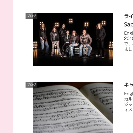
ライ
ブログ
Sa
Eng
20
で、
ました
キ
ブログ
En
カル
ジャ
ィメ