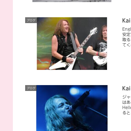
Ka
ブログ
En
安定
取る
てく
Ka
ブログ
ジャ
はあ
He
ると
って