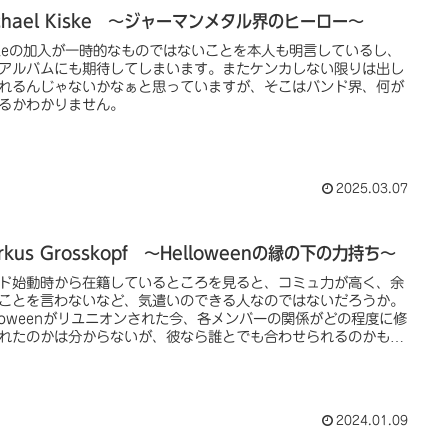
chael Kiske ～ジャーマンメタル界のヒーロー～
skeの加入が一時的なものではないことを本人も明言しているし、
アルバムにも期待してしまいます。またケンカしない限りは出し
れるんじゃないかなぁと思っていますが、そこはバンド界、何が
るかわかりません。
2025.03.07
rkus Grosskopf ～Helloweenの縁の下の力持ち～
ド始動時から在籍しているところを見ると、コミュ力が高く、余
ことを言わないなど、気遣いのできる人なのではないだろうか。
lloweenがリユニオンされた今、各メンバーの関係がどの程度に修
れたのかは分からないが、彼なら誰とでも合わせられるのかもし
い。
2024.01.09