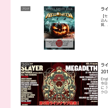
ライ
ブログ
【セ
込ん
質、
ライ
ブログ
20
En
今日
に「
クロ