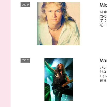
Mi
ブログ
Ki
次の
てく
起こ
Ma
ブログ
バン
計な
He
復さ
れな