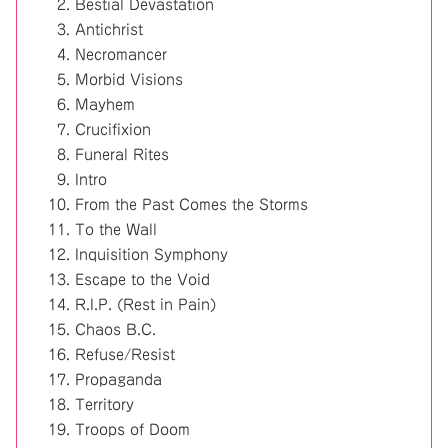
Bestial Devastation
Antichrist
Necromancer
Morbid Visions
Mayhem
Crucifixion
Funeral Rites
Intro
From the Past Comes the Storms
To the Wall
Inquisition Symphony
Escape to the Void
R.I.P. (Rest in Pain)
Chaos B.C.
Refuse/Resist
Propaganda
Territory
Troops of Doom