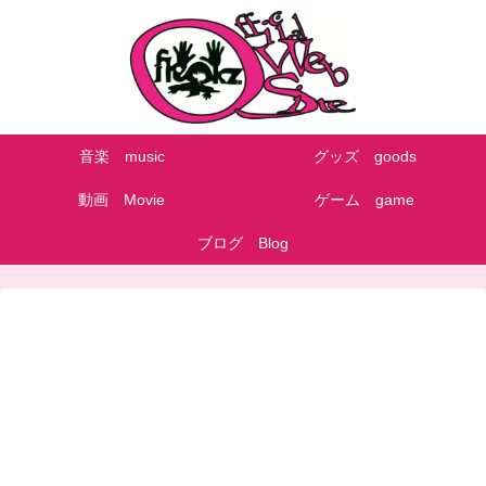
音楽 music
グッズ goods
動画 Movie
ゲーム game
ブログ Blog