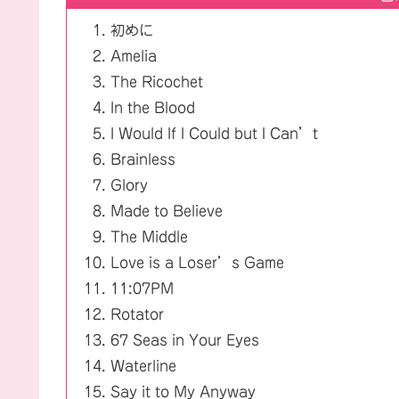
初めに
Amelia
The Ricochet
In the Blood
I Would If I Could but I Can’t
Brainless
Glory
Made to Believe
The Middle
Love is a Loser’s Game
11:07PM
Rotator
67 Seas in Your Eyes
Waterline
Say it to My Anyway