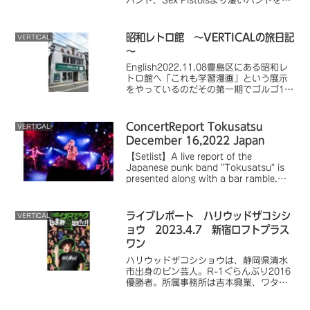
バンド、Sex Pistolsより凄いバンドを目
指すという意味。ジャーマンメタルとス
ピードメタル、1980年代のジャパニー
ズ・メタルの要素を併せ持つ。
昭和レトロ館 ～VERTICALの旅日記
VERTICAL
～
English2022.11.08豊島区にある昭和レ
トロ館へ「これも学習漫画」という展示
をやっているのだその第一期でゴルゴ13
を特集してるので全巻所有してる身とし
ては行かない選択はない他にも学習漫画
を多数紹介そのすべての第一巻を展示学
ConcertReport Tokusatsu
VERTICAL
研のひ...
December 16,2022 Japan
【Setlist】A live report of the
Japanese punk band "Tokusatsu" is
presented along with a bar ramble.
For casual readers.
ライブレポート ハリウッドザコシシ
VERTICAL
ョウ 2023.4.7 新宿ロフトプラス
ワン
ハリウッドザコシショウは、静岡県清水
市出身のピン芸人。R-1ぐらんぷり2016
優勝者。所属事務所は吉本興業、ワタナ
ベエンターテインメント、フリーを経
て、2005年以降はソニー・ミュージック