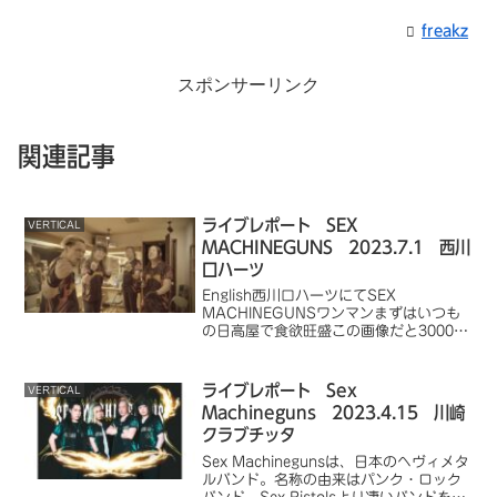
freakz
スポンサーリンク
関連記事
ライブレポート SEX
VERTICAL
MACHINEGUNS 2023.7.1 西川
口ハーツ
English西川口ハーツにてSEX
MACHINEGUNSワンマンまずはいつも
の日高屋で食欲旺盛この画像だと3000円
になってるけど6000円の間違いいつもの
オープニングSEOvertureに合わせてメン
バー登場オープニングテーマに続いて...
ライブレポート Sex
VERTICAL
Machineguns 2023.4.15 川崎
クラブチッタ
Sex Machinegunsは、日本のヘヴィメタ
ルバンド。名称の由来はパンク・ロック