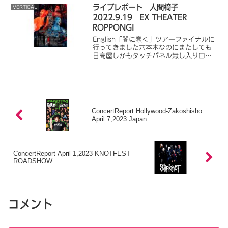
アーティスツ。旧芸名・ザコシショウに
ライブレポート 人間椅子
VERTICAL
由来。
2022.9.19 EX THEATER
ROPPONGI
English「闇に蠢く」ツアーファイナルに
行ってきました六本木なのにまたしても
日高屋しかもタッチパネル無し入り口
かっこいい！！今回はこのTシャツで台風
が近づいていたけど雨降ってなかったの
で例のセリフが聞けるか心配だったけど
無事聞けた座席...
ConcertReport Hollywood-Zakoshisho
April 7,2023 Japan
ConcertReport April 1,2023 KNOTFEST
ROADSHOW
コメント