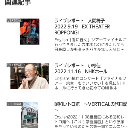
関連記事
ライブレポート 人間椅子
VERTICAL
2022.9.19 EX THEATER
ROPPONGI
English「闇に蠢く」ツアーファイナルに
行ってきました六本木なのにまたしても
日高屋しかもタッチパネル無し入り口
かっこいい！！今回はこのTシャツで台風
が近づいていたけど雨降ってなかったの
で例のセリフが聞けるか心配だったけど
ライブレポート 小椋佳
VERTICAL
無事聞けた座席...
2022.11.16 NHKホール
English小椋佳コンサート「ファイナルツ
アー 余生 もういいかい」を見にNHK
ホールに行ってきた初めてのNHKホール
ふだんはなかなか来ないもんなぁ渋谷区
役所前公共地下駐車場から徒歩数分この
日は平日なので30分300円 と都内では
昭和レトロ館 ～VERTICALの旅日記
VERTICAL
リーズナ...
～
English2022.11.08豊島区にある昭和レ
トロ館へ「これも学習漫画」という展示
をやっているのだその第一期でゴルゴ13
を特集してるので全巻所有してる身とし