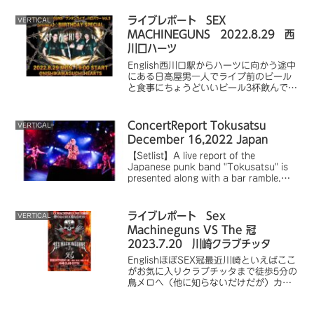
ては行かない選択はない他にも学習漫画
を多数紹介そのすべての第一巻を展示学
ライブレポート SEX
VERTICAL
研のひ...
MACHINEGUNS 2022.8.29 西
川口ハーツ
English西川口駅からハーツに向かう途中
にある日高屋男一人でライブ前のビール
と食事にちょうどいいビール3杯飲んでし
まった今日はSHINGO☆の誕生日らしい
(39歳)ライブハウスでさらにビール開演
直前 適度に距離があってヘドバンしや
ConcertReport Tokusatsu
VERTICAL
すい1...
December 16,2022 Japan
【Setlist】A live report of the
Japanese punk band "Tokusatsu" is
presented along with a bar ramble.
For casual readers.
ライブレポート Sex
VERTICAL
Machineguns VS The 冠
2023.7.20 川崎クラブチッタ
EnglishほぼSEX冠最近川崎といえばここ
がお気に入りクラブチッタまで徒歩5分の
鳥メロへ（他に知らないだけだが）カウ
ンター席も余裕アリアリ充電も出来てお
しぼりがちゃんとしたやつ17時頃はまだ