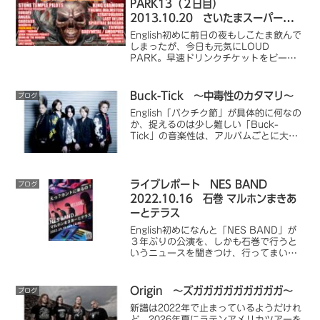
PARK13（２日目）
2013.10.20 さいたまスーパーアリ
ーナ
English初めに前日の夜もしこたま飲んで
しまったが、今日も元気にLOUD
PARK。早速ドリンクチケットをビール
と交換。こういう自由な雰囲気がたまら
ない。LOUD PARKの醍醐味だ。Metal
Clone X１組目、「Metal Cl...
Buck-Tick ～中毒性のカタマリ～
ブログ
English「バクチク節」が具体的に何なの
か、捉えるのは少し難しい「Buck-
Tick」の音楽性は、アルバムごとに大き
く変化する。しかしその根底には、「バ
クチク節」のようなものが常に流れてい
る。だから、前作から音楽的に変わって
しまったとし...
ライブレポート NES BAND
ブログ
2022.10.16 石巻 マルホンまきあ
ーとテラス
English初めになんと「NES BAND」が
３年ぶりの公演を、しかも石巻で行うと
いうニュースを聞きつけ、行ってまいり
ました。青森から石巻に当日移動なの
で、早起きは辛かったですが、行った甲
斐のある素晴らしいライブでした。
Origin ～ズガガガガガガガガガ～
ブログ
「NES BAND...
新譜は2022年で止まっているようだけれ
ど。2026年夏にラテンアメリカツアーを