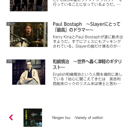
行っていることになっているようだ。こ
ういう激烈音楽のバンドは寿命が短いこ
とが多いから、できれば長く続けてほし
いし、何なら来日してくれたら嬉しい。
Paul Bostaph ～Slayerにとって
ブログ
「最高」のドラマー～
Kerry KingとPaul Bostaphが遂に動き出
すようだ。すでにフェスにもブッキング
されている。Slayerの曲だけ演るのか？
カバーも演るのか？新曲は作るのか？
Slayerファンとしては「うずうず」せず
にはいられないのである。
和嶋慎治 ～世界へ轟く津軽のギタリ
ブログ
スト～
English和嶋慎治という人間を端的に表し
ている「幼心に聞こえてきたは 英吉利
西舶来ロックのリズム末は博士と言われ
たものを 悪魔が来りてギターを鳴ら
す」人間椅子の楽曲「三十歳」（踊る一
寸法師収録）における和嶋の自己分析
は、言い得て妙と言う...
Ningen Isu -Variety of setlist-