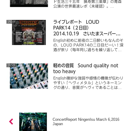
ド生活三十五年 猟奇第三楽章」の青森
公演の世界最速レポ（未確認）。
Youtube動画を埋め込んでいるので、予
習または暇つぶし、振り返りに最適で
す。
ライブレポート LOUD
ブログ
PARK14（２日目）
2014.10.19 さいたまスーパーアリ
ーナ
English初めに前夜の二日酔いもなんのそ
の、LOUD PARK14の二日目だーい！深
酒が祟り（毎年同じ過ちを繰り返してい
るが、コレもロック）、会場に着くとす
でに「Arion」がスタートしていた。
Arionあら？ 何だか格好良いじゃない
軽めの音質 Sound quality not
ブログ
の...
too heavy
English微妙な強弱や感情の機微が伝わり
やすい「ヘヴィメタル」というネーミン
グの通り、音質がヘヴィであることは良
いことのはずである。しかし私は、時と
場合によりけりだと考えている。例えば
「Slayer」の「Reign in Blood」の...
ConcertReport NingenIsu March 6,2016
Japan