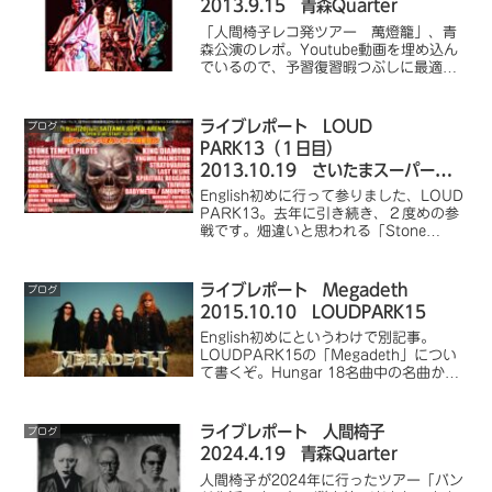
2013.9.15 青森Quarter
「人間椅子レコ発ツアー 萬燈籠」、青
森公演のレポ。Youtube動画を埋め込ん
でいるので、予習復習暇つぶしに最適で
す。
ライブレポート LOUD
ブログ
PARK13（１日目）
2013.10.19 さいたまスーパーアリ
ーナ
English初めに行って参りました、LOUD
PARK13。去年に引き続き、２度めの参
戦です。畑違いと思われる「Stone
Temple Pilots」がブッキングされたり、
大トリの「King Diamond」がドタキャ
ンしたりと、今年は...
ライブレポート Megadeth
ブログ
2015.10.10 LOUDPARK15
English初めにというわけで別記事。
LOUDPARK15の「Megadeth」につい
て書くぞ。Hungar 18名曲中の名曲から
スタート。会場の客が揺れる揺れる。こ
れほど構成美を感じる楽曲も少ない。メ
ロディアスな前半、後半の怒涛のギタ
ライブレポート 人間椅子
ブログ
ー...
2024.4.19 青森Quarter
人間椅子が2024年に行ったツアー「バン