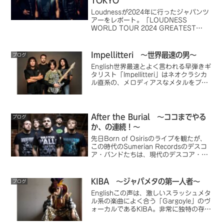
TOKYO
Loudnessが2024年に行ったジャパンツ
アーをレポート。「LOUDNESS
WORLD TOUR 2024 GREATEST
EVER HEAVY METAL in JAPAN」と銘
打っただけあって、名曲が目白押し。
Youtube動画を埋め込んでいるので、予
Impellitteri ～世界最速の男～
ブログ
習または暇つぶし、振り返りに最適で
English世界最速とよく言われる早弾きギ
す。
タリスト「Impellitteri」はネオクラシカ
ル直系の、メロディアスなメタルをプレ
イするバンドだ。世界最速とよく言われ
る早弾きギタリスト、Chris Impellitteriの
作ったバンド。「...
After the Burial ～ココまでやる
ブログ
か、の連続！～
先日Born of Osirisのライブを観たが、
この時代のSumerian Recordsのデスコ
ア・バンドたちは、現代のデスコア・バ
ンドとは異なる独特の質感があった。執
拗に繰り返すポリリズムや、突然入り込
む美しいメロディ等が特徴。
KIBA ～ジャパメタの第一人者～
ブログ
Englishこの声は、激しいスラッシュメタ
ル系の楽曲によく合う「Gargoyle」のヴ
ォーカルであるKIBA。非常に独特の存在
感を持つ人物だ。彼の声質は強烈だ。初