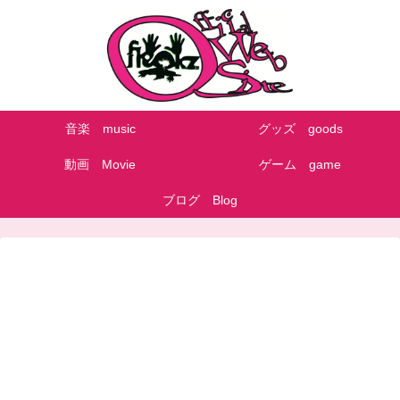
音楽 music
グッズ goods
動画 Movie
ゲーム game
ブログ Blog