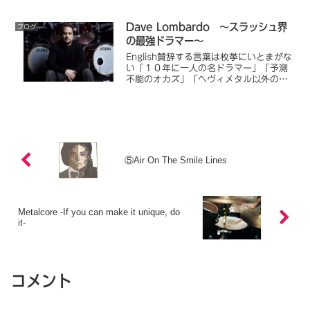
めて聴いたとき、ワザと痰を絡めて歌っ
ているのかと思ったほどだ。ガラガラ声
とも...
Dave Lombardo ～スラッシュ界
ブログ
の最強ドラマー～
English賛辞する言葉は枚挙にいとまがな
い「１０年に一人の名ドラマー」「予測
不能のオカズ」「へヴィメタル以外のド
ラマーにも影響を与えている」…などな
ど、彼を賛辞する言葉は枚挙にいとまが
ない。「Slayer」の現ドラマーである。
私は彼のド...
⑤Air On The Smile Lines
Metalcore -If you can make it unique, do
it-
コメント