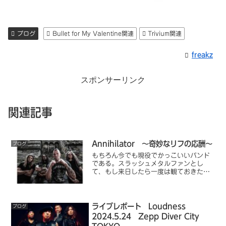
ブログ
Bullet for My Valentine関連
Trivium関連
freakz
スポンサーリンク
関連記事
Annihilator ～奇妙なリフの応酬～
ブログ
もちろん今でも現役でかっこいいバンド
である。スラッシュメタルファンとし
て、もし来日したら一度は観ておきたい
重鎮でもある。過去ばかり礼賛するのは
良くないんだけれど、1,2枚目の時の
Annihilatorはちょっと神がかってた、孤
高の存在だったんだよな。
ライブレポート Loudness
ブログ
2024.5.24 Zepp Diver City