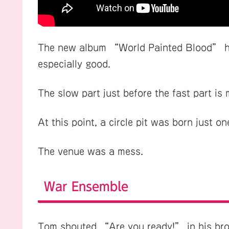
The new album “World Painted Blood” has
especially good.
The slow part just before the fast part is 
At this point, a circle pit was born just on
The venue was a mess.
War Ensemble
Tom shouted “Are you ready!” in his br