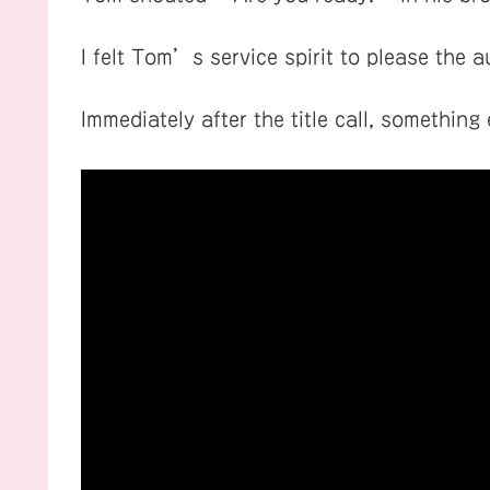
I felt Tom’s service spirit to please the
Immediately after the title call, something