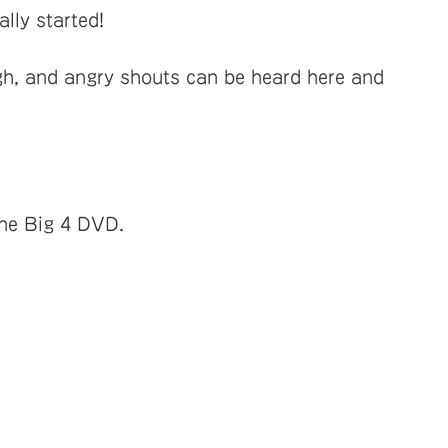
lly started!
gh, and angry shouts can be heard here and
the Big 4 DVD.