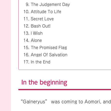
The Judgement Day
Attitude To Life
Secret Love
Bash Out!
I Wish
Alone
The Promised Flag
Angel Of Salvation
In the End
In the beginning
“Galneryus” was coming to Aomori, and I