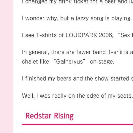
I changed my drink ticket for a beer and l
I wonder why, but a jazzy song is playing.
I see T-shirts of LOUDPARK 2006, “Sex
In general, there are fewer band T-shirts 
chalet like “Galneryus” on stage.
I finished my beers and the show started s
Well, I was really on the edge of my seats.
Redstar Rising