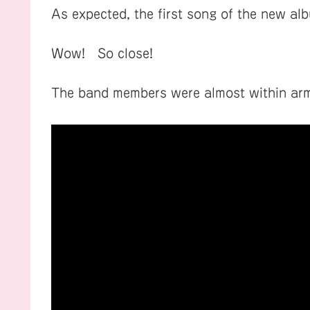
As expected, the first song of the new 
Wow! So close!
The band members were almost within ar