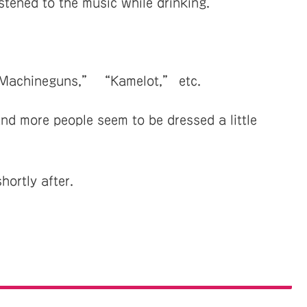
istened to the music while drinking.
 Machineguns,” “Kamelot,” etc.
and more people seem to be dressed a little
hortly after.