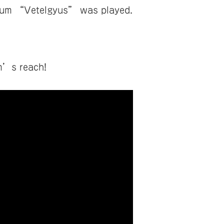
album “Vetelgyus” was played.
m’s reach!