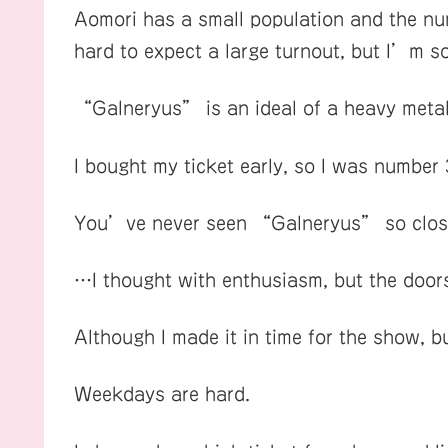
Aomori has a small population and the num
hard to expect a large turnout, but I’m so
“Galneryus” is an ideal of a heavy meta
I bought my ticket early, so I was number 
You’ve never seen “Galneryus” so close 
…I thought with enthusiasm, but the doors
Although I made it in time for the show, bu
Weekdays are hard.