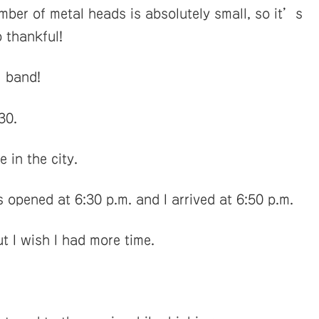
ber of metal heads is absolutely small, so it’s
 thankful!
l band!
30.
in the city.
 opened at 6:30 p.m. and I arrived at 6:50 p.m.
t I wish I had more time.