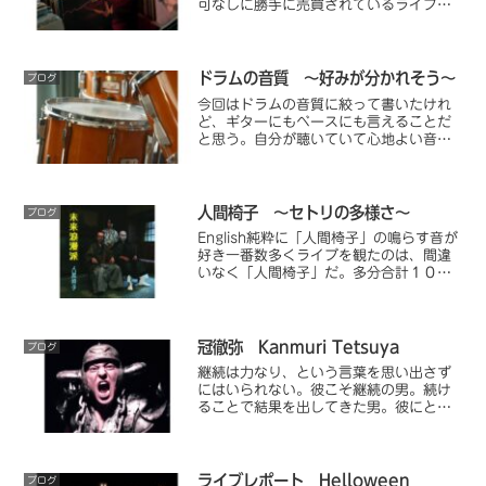
可なしに勝手に売買されているライブア
ルバム等がこれにあたる。コアなファン
はブートレッグも含めてコレクションの
対象としていることも多い。ブートレッ
グは音質が劣悪な...
ドラムの音質 ～好みが分かれそう～
ブログ
今回はドラムの音質に絞って書いたけれ
ど、ギターにもベースにも言えることだ
と思う。自分が聴いていて心地よい音を
追求するって大切だし楽しい（たまに苦
しい）。「Napalm Death」のこもって
いるようでクリアな音質は一台どうやっ
て作っているのだろうと不思議になるく
人間椅子 ～セトリの多様さ～
ブログ
らいだ。
English純粋に「人間椅子」の鳴らす音が
好き一番数多くライブを観たのは、間違
いなく「人間椅子」だ。多分合計１０回
くらい観てるんではないだろうか？私は
青森県出身であり、同郷だからひいきし
てるのではとよく言われる。確かに「人
間椅子」を知るき...
冠徹弥 Kanmuri Tetsuya
ブログ
継続は力なり、という言葉を思い出さず
にはいられない。彼こそ継続の男。続け
ることで結果を出してきた男。彼にとっ
てはただ単に生きているだけなのかもし
れないが、私も彼の真似をして好きなこ
とを続けたい。そして死ぬときには、
「あー楽しかった」と言うんだ。
ライブレポート Helloween
ブログ