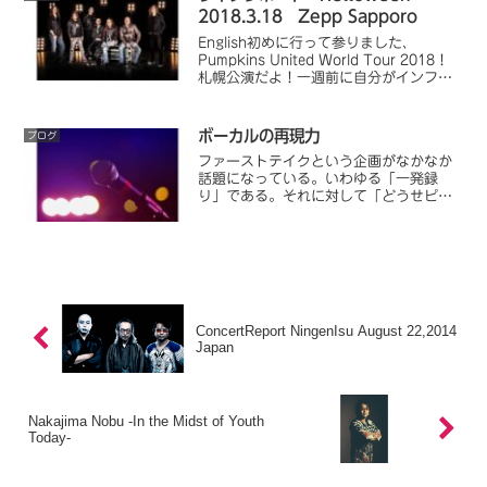
2018.3.18 Zepp Sapporo
English初めに行って参りました、
Pumpkins United World Tour 2018！
札幌公演だよ！一週前に自分がインフル
エンザに罹患したもので、参加が危ぶま
れたのだけれど、病み上がりの体に鞭打
って観てきました！「Hello...
ボーカルの再現力
ブログ
ファーストテイクという企画がなかなか
話題になっている。いわゆる「一発録
り」である。それに対して「どうせピッ
チ補正使ってるんでしょ」と切り捨てる
意見もよく見る。ま、確かに使ってる人
もいるだろうね。でもほんとに上手い人
は、ピッチ補正なんか要らないの。
ConcertReport NingenIsu August 22,2014
Japan
Nakajima Nobu -In the Midst of Youth
Today-