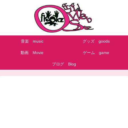
音楽 music
グッズ goods
動画 Movie
ゲーム game
ブログ Blog