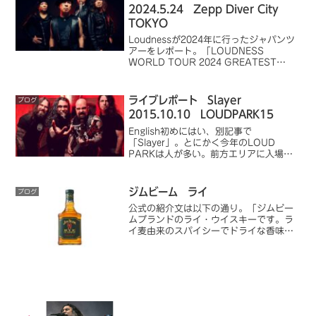
目を浴びない...
2024.5.24 Zepp Diver City
TOKYO
Loudnessが2024年に行ったジャパンツ
アーをレポート。「LOUDNESS
WORLD TOUR 2024 GREATEST
EVER HEAVY METAL in JAPAN」と銘
打っただけあって、名曲が目白押し。
Youtube動画を埋め込んでいるので、予
ライブレポート Slayer
ブログ
習または暇つぶし、振り返りに最適で
2015.10.10 LOUDPARK15
す。
English初めにはい、別記事で
「Slayer」。とにかく今年のLOUD
PARKは人が多い。前方エリアに入場規
制が敷かれることもザラだ（突破されて
いたが…）。長い行列を辛抱強く待ち、
なんとか前方エリアに突っ込む。人人人
ジムビーム ライ
ブログ
の圧迫感。これ、ラ...
公式の紹介文は以下の通り。「ジムビー
ムブランドのライ・ウイスキーです。ラ
イ麦由来のスパイシーでドライな香味を
持ちながら、フルーティな芳香を楽しめ
ます。」