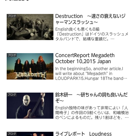
Destruction ～速さの衰えないジ
ブログ
ャーマンスラッシュ～
English良くも悪くもB級
「Destruction」はドイツのスラッシュメ
タルバンドで、結構な重鎮だ。
「Kreator」、「Sodom」とともに「ジ
ャーマンスラッシュ三羽ガラス」とか言
われたりする。私もスラッシュメタルに
ConcertReport Megadeth
ブログ
は目がないので、...
October 10,2015 Japan
In the beginningSo, another article.I
will write about "Megadeth" in
LOUDPARK15.Hungar 18The band
started with one of th...
鈴木研一 ～研ちゃんの詞も良いんだ
ブログ
ぞ～
English独特の味があって非常によい「人
間椅子」の作詞の9割くらいは、和嶋慎治
のペンによるものだ。残り1割ほどを、鈴
木研一が作っていることになる。一般的
に、和嶋の文学的な詞の評価が高いし、
私も和嶋の詞は好きだ。しかし、余り注
ライブレポート Loudness
ブログ