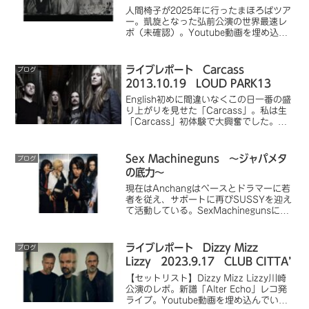
人間椅子が2025年に行ったまほろばツア
ー。凱旋となった弘前公演の世界最速レ
ポ（未確認）。Youtube動画を埋め込ん
でいるので、予習または暇つぶし、振り
返りに最適です。
ライブレポート Carcass
ブログ
2013.10.19 LOUD PARK13
English初めに間違いなくこの日一番の盛
り上がりを見せた「Carcass」。私は生
「Carcass」初体験で大興奮でした。新
譜の出来栄えも素晴らしく、最も期待し
て臨んだライブです。遠目からだがBill
Steerは相変わらずのイケメンだ...
Sex Machineguns ～ジャパメタ
ブログ
の底力～
現在はAnchangはベースとドラマーに若
者を従え、サポートに再びSUSSYを迎え
て活動している。SexMachinegunsにバ
カテクは必要ない。Slayerのようにフロ
アを沸騰させて去ってゆく、死ぬほどか
っこいいバンドなのだ。
ライブレポート Dizzy Mizz
ブログ
Lizzy 2023.9.17 CLUB CITTA’
【セットリスト】Dizzy Mizz Lizzy川崎
公演のレポ。新譜「Alter Echo」レコ発
ライブ。Youtube動画を埋め込んでいる