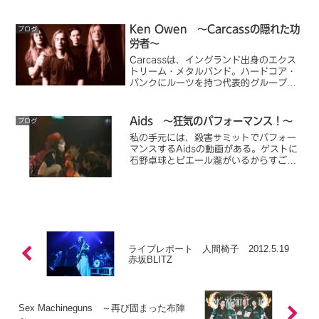
ので、予習復習暇つぶしに最適です。演
奏、ボーカル、音質、パフォーマンス、
全てが完璧なライブでした！
Ken Owen ～Carcassの隠れた功
ブログ
労者～
Carcassは、イングランド出身のエクス
トリーム・メタルバンド。ハードコア・
パンクにルーツを持つ代表的グループの
一つ。初期ドラマーのKen Owenのドラ
ムを初めて聞いたときはひっくり返っ
た。あなたを瞬間的に混沌へと突き落と
Aids ～狂気のパフォーマンス！～
ブログ
すドラマー。
私の手元には、殺害サミットでパフォー
マンスするAidsの動画がある。ゲストに
石野卓球とピエール瀧がいるからすご
い。記憶ではもう一本、ビデオを持って
いたはずなのだ。それはAidsのみのビデ
オで、キャロライン山田が爆竹の中に頭
から突っ込む映像が収められていたのだ
が、、、どこに無くしてしまったのだろ
うか？
ライブレポート 人間椅子 2012.5.19
赤坂BLITZ
Sex Machineguns ～再び固まった布陣
～