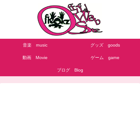
音楽 music
グッズ goods
動画 Movie
ゲーム game
ブログ Blog