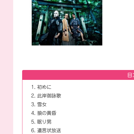
目
初めに
此岸御詠歌
雪女
狼の黄昏
眠り男
遺言状放送