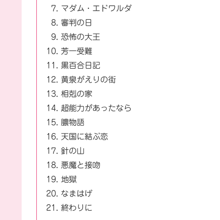
マダム・エドワルダ
審判の日
恐怖の大王
芳一受難
黒百合日記
黄泉がえりの街
相剋の家
超能力があったなら
膿物語
天国に結ぶ恋
針の山
悪魔と接吻
地獄
なまはげ
終わりに