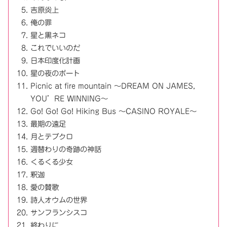
吉原炎上
俺の罪
星と黒ネコ
これでいいのだ
日本印度化計画
星の夜のボート
Picnic at fire mountain ～DREAM ON JAMES,
YOU’RE WINNING～
Go! Go! Go! Hiking Bus ～CASINO ROYALE～
最期の遠足
月とテブクロ
週替わりの奇跡の神話
くるくる少女
釈迦
愛の賛歌
詩人オウムの世界
サンフランシスコ
終わりに